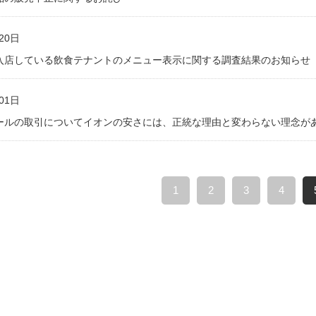
20日
入店している飲食テナントのメニュー表示に関する調査結果のお知らせ
01日
ールの取引についてイオンの安さには、正統な理由と変わらない理念が
1
2
3
4