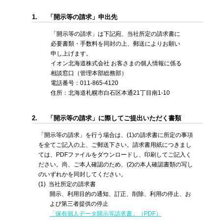
1.
「開示等の請求」申出先
「開示等の請求」は下記宛、当社所定の請求書に
必要書類・手数料を同封の上、郵送によりお願い
申し上げます。
イオン北海道株式会社 お客さまの個人情報に係る
相談窓口（管理本部総務部）
電話番号：011-865-4120
住所：北海道札幌市白石区本通21丁目南1-10
2.
「開示等の請求」に際してご提出いただく書類
「開示等の請求」を行う場合は、(1)の請求書に所定の事項
を全てご記入の上、ご郵送下さい。請求書用紙につきまし
ては、PDFファイルをダウンロードし、印刷してご記入く
ださい。尚、ご本人確認のため、(2)の本人確認書類の写し
のいずれかを同封してください。
(1)
当社所定の請求書
開示、利用目的の通知、訂正、削除、利用の停止、お
よび第三者提供の停止
「保有個人データ開示等請求書」（PDF）