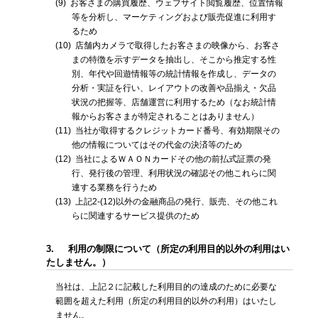
(9)
お客さまの購買履歴、ウェブサイト閲覧履歴、位置情報
等を分析し、マーケティングおよび販売促進に利用す
るため
(10)
店舗内カメラで取得したお客さまの映像から、お客さ
まの特徴を示すデータを抽出し、そこから推定する性
別、年代や回遊情報等の統計情報を作成し、データの
分析・実証を行い、レイアウトの改善や品揃え・欠品
状況の把握等、店舗運営に利用するため（なお統計情
報からお客さまが特定されることはありません）
(11)
当社が取得するクレジットカード番号、有効期限その
他の情報についてはその代金の決済等のため
(12)
当社によるＷＡＯＮカードその他の前払式証票の発
行、発行後の管理、利用状況の確認その他これらに関
連する業務を行うため
(13)
上記2-(12)以外の金融商品の発行、販売、その他これ
らに関連するサービス提供のため
3.
利用の制限について（所定の利用目的以外の利用はい
たしません。）
当社は、上記２に記載した利用目的の達成のために必要な
範囲を超えた利用（所定の利用目的以外の利用）はいたし
ません。