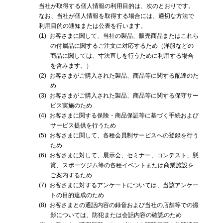
当社が取得する個人情報の利用目的は、次のとおりです。
なお、当社が個人情報を取得する場合には、適切な方法で
利用目的の通知または公表を行います。
(1)
お客さまに関して、当社の製品、販売商品またはこれら
の付属品に関するご注文に対応するため（洋服などの
商品に関しては、寸法直しを行うために利用する場合
を含みます。）
(2)
お客さまがご購入された製品、商品等に関する配達のた
め
(3)
お客さまがご購入された製品、商品等に関する保守サー
ビス実施のため
(4)
お客さまに関する保険・商品保証等に基づく手続および
サービス提供を行うため
(5)
お客さまに関して、各種会員制サービスへの登録を行う
ため
(6)
お客さまに対して、展示会、セミナー、コンテスト、懸
賞、スポーツジム等の各種イベントまたは商業施設を
ご案内するため
(7)
お客さまに対するアンケートについては、当該アンケー
トの目的達成のため
(8)
お客さまとの通話内容の録音および当社の店舗等での撮
影については、防犯または会話内容の確認のため