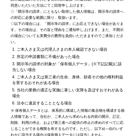
同意いただいた方法にてご回答申し上げます。
◇「開示等の請求」にともない取得した個人情報は、開示等の請求へ
の対応に必要な範囲に限り、取扱います。
◇以下の場合には、「開示等の請求」にお応えできない場合がありま
す。その場合は、その旨と理由をご通知申し上げます。また、不開示
の場合についても実費分の費用を負担いただきますのでご承知くださ
い。
1.
ご本人さま又は代理人さまの本人確認できない場合
2.
所定の申請書類に不備があった場合
3.
開示等の請求の対象が「保有個人データ」(※下記記載)に該
当しない場合
4.
ご本人さま又は第三者の生命、身体、財産その他の権利利益
を害するおそれがある場合
5.
当社の業務の適正な実施に著しい支障を及ぼすおそれがある
場合
6.
法令に違反することとなる場合
※ 保有個人データとは、体系的に構成した情報の集合物を構成する個
人情報であって、当社が、ご本人から求められる内容の開示、訂正、
削除、利用の停止、および第三者への提供の停止の求めのすべてに応
じることができる権限を有するものです。ただし、以下a)～d)のいず
れかに該当する場合は保有個人データには該当しません。