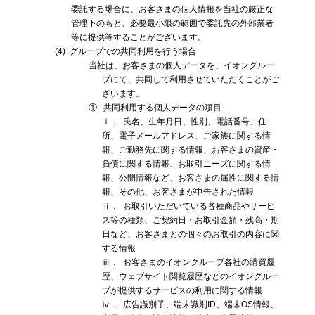
委託する場合に、お客さまの個人情報を当社の厳正な
管理下のもと、必要最小限の範囲で委託先の外部業者
等に提供等することがございます。
(4)
グループでの共同利用を行う場合
当社は、お客さまの個人データを、イオングルー
プにて、共同して利用させていただくことがご
ざいます。
①
共同利用する個人データの項目
ⅰ．
氏名、生年月日、性別、電話番号、住
所、電子メールアドレス、ご家族に関する情
報、ご勤務先に関する情報、お客さまの資産・
負債に関する情報、お取引ニーズに関する情
報、公開情報など、お客さまの属性に関する情
報、その他、お客さまが申告された情報
ⅱ．
お取引いただいている各種商品やサービ
ス等の種類、ご契約日・お取引金額・残高・期
日など、お客さまとの個々のお取引の内容に関
する情報
ⅲ．
お客さまのイオングループ各社の購買履
歴、ウェブサイト閲覧履歴などのイオングルー
プが提供するサービスの利用に関する情報
ⅳ．
広告識別子、端末識別ID、端末OS情報、