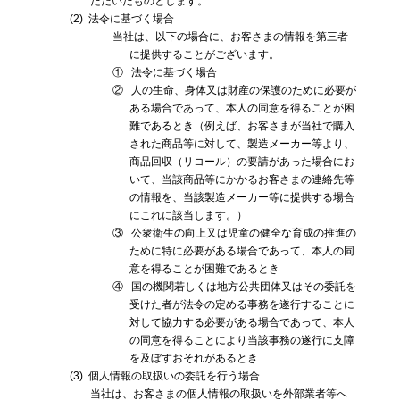
ただいたものとします。
(2)
法令に基づく場合
当社は、以下の場合に、お客さまの情報を第三者
に提供することがございます。
①
法令に基づく場合
②
人の生命、身体又は財産の保護のために必要が
ある場合であって、本人の同意を得ることが困
難であるとき（例えば、お客さまが当社で購入
された商品等に対して、製造メーカー等より、
商品回収（リコール）の要請があった場合にお
いて、当該商品等にかかるお客さまの連絡先等
の情報を、当該製造メーカー等に提供する場合
にこれに該当します。）
③
公衆衛生の向上又は児童の健全な育成の推進の
ために特に必要がある場合であって、本人の同
意を得ることが困難であるとき
④
国の機関若しくは地方公共団体又はその委託を
受けた者が法令の定める事務を遂行することに
対して協力する必要がある場合であって、本人
の同意を得ることにより当該事務の遂行に支障
を及ぼすおそれがあるとき
(3)
個人情報の取扱いの委託を行う場合
当社は、お客さまの個人情報の取扱いを外部業者等へ