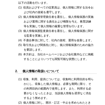
以下の活動を行います。
(1)
役員およびすべての従業員は、個人情報に関する法令お
よび社内の規範を遵守します。
(2)
個人情報保護管理責任者を選任し、個人情報保護の実施
および運用に関する責任および権限を与え、教育訓練
等を実施して個人情報の厳重な管理を行います。
(3)
個人情報保護監査責任者を選任し、個人情報保護に関す
る監査を実施します。
(4)
不適合事項に対して、社内の規程、運用を改善します。
(5)
取引先および関係先に対し、個人情報保護のための協力
を要請します。
(6)
本方針は、当社ホームページおよび会社案内などに掲載
することによりいつでも閲覧可能な状態にします。
2.
個人情報の取扱いについて
(1)
収集、利用、提供については、収集時に利用目的を明ら
かにし、収集した個人情報は、必要な期間に限り、そ
の利用目的の範囲内で使用します。また、利用する必
要がなくなったときは、当該個人情報を遅滞なく消去
するよう努めます。
(2)
個人情報に対し、開示・訂正・中止を求められたとき