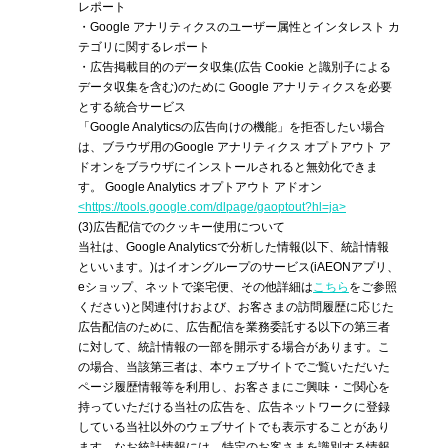
レポート
・Google アナリティクスのユーザー属性とインタレスト カ
テゴリに関するレポート
・広告掲載目的のデータ収集(広告 Cookie と識別子による
データ収集を含む)のために Google アナリティクスを必要
とする統合サービス
「Google Analyticsの広告向けの機能」を拒否したい場合
は、ブラウザ用のGoogle アナリティクス オプトアウト ア
ドオンをブラウザにインストールされると無効化できま
す。 Google Analytics オプトアウト アドオン
<https://tools.google.com/dlpage/gaoptout?hl=ja>
(3)
広告配信でのクッキー使用について
当社は、Google Analyticsで分析した情報(以下、統計情報
といいます。)はイオングループのサービス(iAEONアプリ、
eショップ、ネットで楽宅便、その他詳細は
こちら
をご参照
ください)と関連付けおよび、お客さまの訪問履歴に応じた
広告配信のために、広告配信を業務委託する以下の第三者
に対して、統計情報の一部を開示する場合があります。こ
の場合、当該第三者は、本ウェブサイトでご覧いただいた
ページ履歴情報等を利用し、お客さまにご興味・ご関心を
持っていただける当社の広告を、広告ネットワークに登録
している当社以外のウェブサイトでも表示することがあり
ます。なお統計情報には、特定のお客さまを識別する情報