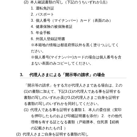
(2)
本人確認書類の写し（下記のうちいずれか1点）
1.
運転免許証
2.
パスポート
3.
個人番号（マイナンバー）カード（表面のみ）
4.
健康保険の被保険者証
5.
年金手帳
6.
外国人登録証明書
※本籍地の情報は都道府県以外を黒く塗りつぶしてく
ださい。
※個人番号(マイナンバー)カードの場合は個人番号を含
まない表面のみコピーしてください。
3.
代理人さまによる「開示等の請求」の場合
「開示等の請求」をする方が代理人さまである場合は、2.の
(1)の書類に加えて、下記3.(1)の代理人である事を証明する
書類の写しのいずれか及び3.(2)代理人さまご自身を証明す
る書類の写しのいずれかを同封してください。
(1)
代理人である事を証明する書類
1.
本人の委任状（実印
を押印したものおよび印鑑証明書を添付）
2.
その他代
理権を有する証となる書類（戸籍謄本、住民票【続柄
の記載されたもの】）
(2)
代理人さまご自身を証明する書類の写し