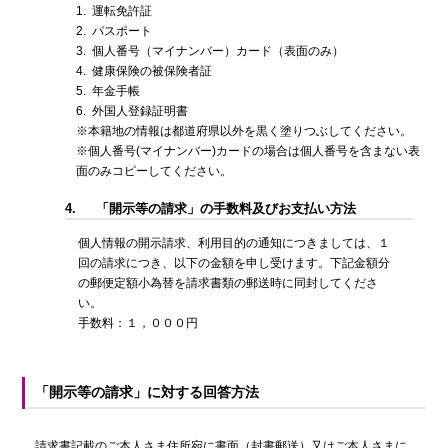
1.
運転免許証
2.
パスポート
3.
個人番号（マイナンバー）カード（表面のみ）
4.
健康保険の被保険者証
5.
年金手帳
6.
外国人登録証明書
※本籍地の情報は都道府県以外を黒く塗りつぶしてください。
※個人番号(マイナンバー)カードの場合は個人番号を含まない表
面のみコピーしてください。
4.
「開示等の請求」の手数料及びお支払い方法
個人情報の開示請求、利用目的の通知につきましては、１
回の請求につき、以下の金額を申し受けます。下記金額分
の郵便定額小為替を請求書類の郵送時に同封してくださ
い。
手数料：１，０００円
「開示等の請求」に対する回答方法
請求書記載のご本人さま住所宛に書面（封書郵送）又はご本人さまに