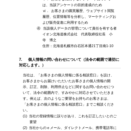
は、当該アンケートの目的達成のため
ⅵ．
お客さまの購買履歴、ウェブサイト閲覧
履歴、位置情報等を分析し、マーケティングお
よび販売促進に利用するため
④
当該個人データの管理について責任を有する者
イオン北海道株式会社 代表取締役社長 小
寺 博之
住所：北海道札幌市白石区本通21丁目南1-10
7.
個人情報の問い合わせについて（法令の範囲で適切に
対応します。）
当社は、「お客さまの個人情報に係る相談窓口」を設け、
お客さまからお届けいただいたお客さまの個人情報の開
示、訂正、削除、利用停止などに関するお問い合わせにつ
いて、法令の範囲内で、すみやかに対応させていただきま
す。例えば、次のようなご要望をお持ちのお客さまは、
「お客さまの個人情報に係る相談窓口」までご相談くださ
い。
(1)
当社の登録情報に誤りがあり、これを訂正したいとのご
要望
(2)
当社からのｅメール、ダイレクトメール、携帯電話等に