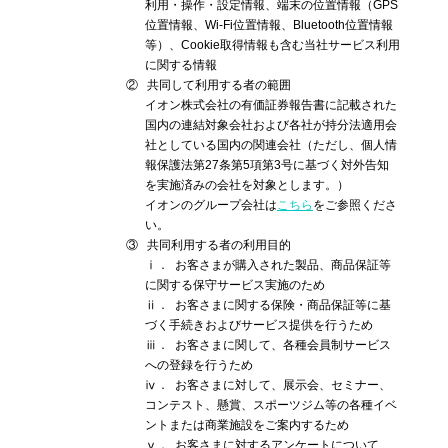
利用・操作・設定情報、端末の位置情報（GPS
位置情報、Wi-Fi位置情報、Bluetooth位置情報
等）、Cookie取得情報も含む当社サービス利用
に関する情報
②
共同して利用する者の範囲
イオン株式会社の有価証券報告書に記載された
国内の連結対象会社および各社が持分法適用会
社としている国内の関連会社（ただし、個人情
報保護法第27条第5項第3号に基づく対外告知
を実施済みの会社を対象とします。）
イオンのグループ会社は
こちら
をご参照くださ
い。
③
共同利用する者の利用目的
ⅰ．
お客さまが購入された製品、商品保証等
に関する保守サービス実施のため
ⅱ．
お客さまに関する保険・商品保証等に基
づく手続きおよびサービス提供を行うため
ⅲ．
お客さまに関して、各種会員制サービス
への登録を行うため
ⅳ．
お客さまに対して、展示会、セミナー、
コンテスト、懸賞、スポーツジム等の各種イベ
ントまたは商業施設をご案内するため
ⅴ．
お客さまに対するアンケートについて