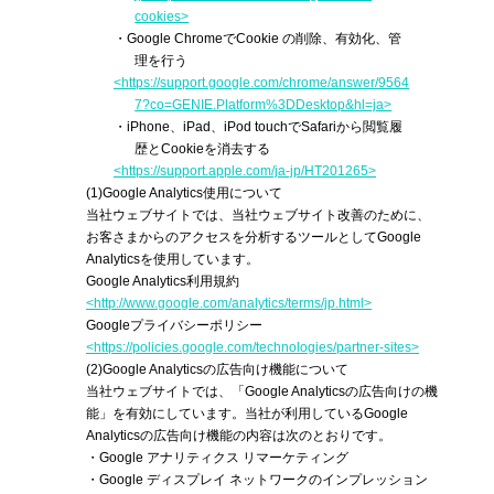
cookies>
・Google ChromeでCookie の削除、有効化、管
理を行う
<https://support.google.com/chrome/answer/9564
7?co=GENIE.Platform%3DDesktop&hl=ja>
・iPhone、iPad、iPod touchでSafariから閲覧履
歴とCookieを消去する
<https://support.apple.com/ja-jp/HT201265>
(1)
Google Analytics使用について
当社ウェブサイトでは、当社ウェブサイト改善のために、
お客さまからのアクセスを分析するツールとしてGoogle
Analyticsを使用しています。
Google Analytics利用規約
<http://www.google.com/analytics/terms/jp.html>
Googleプライバシーポリシー
<https://policies.google.com/technologies/partner-sites>
(2)
Google Analyticsの広告向け機能について
当社ウェブサイトでは、「Google Analyticsの広告向けの機
能」を有効にしています。当社が利用しているGoogle
Analyticsの広告向け機能の内容は次のとおりです。
・Google アナリティクス リマーケティング
・Google ディスプレイ ネットワークのインプレッション