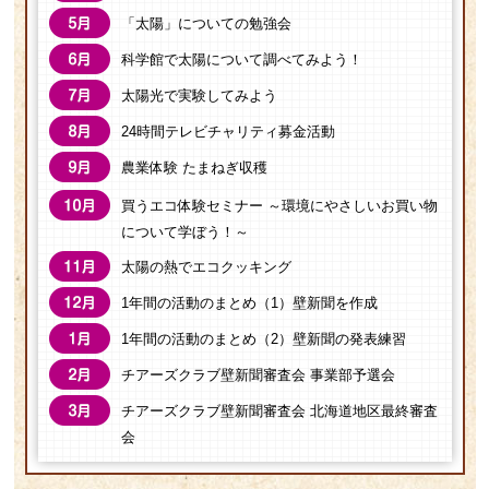
「太陽」についての勉強会
科学館で太陽について調べてみよう！
太陽光で実験してみよう
24時間テレビチャリティ募金活動
農業体験 たまねぎ収穫
買うエコ体験セミナー ～環境にやさしいお買い物
について学ぼう！～
太陽の熱でエコクッキング
1年間の活動のまとめ（1）壁新聞を作成
1年間の活動のまとめ（2）壁新聞の発表練習
チアーズクラブ壁新聞審査会 事業部予選会
チアーズクラブ壁新聞審査会 北海道地区最終審査
会