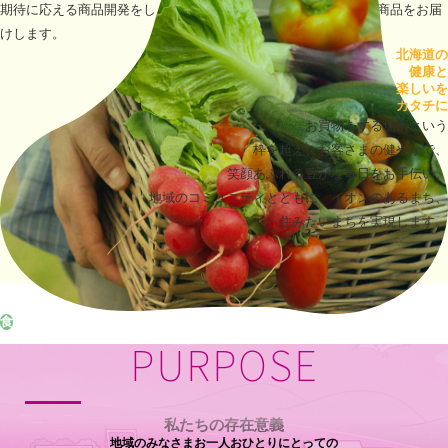
期待に応える商品開発をし、より「美味しい」
「安全・安心」な商品をお届
けします。
北海道の
健康と
楽しいを
カタチに
お買物をする場所という
枠を超え、お客さまの
健やかで、
笑顔あふれる豊かな毎日をお手伝い。
地域のコミュニティとともに、イオンのあるまち、
住みたいまちを実現します。
食
PURPOSE
私たちの存在意義
地域のみなさまお一人おひとりにとっての