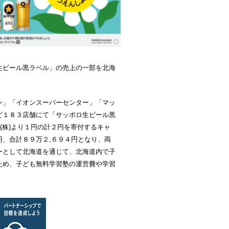
生ビール黒ラベル」の売上の一部を北海
ン」「イオンスーパーセンター」「マッ
ど１８３店舗にて「サッポロ生ビール黒
(株)より１円の計２円を寄付するキャ
、合計８９万２,６９４円となり、両
ーとして北海道を通じて、北海道内で子
ため、子ども無料学習塾の運営費や学習