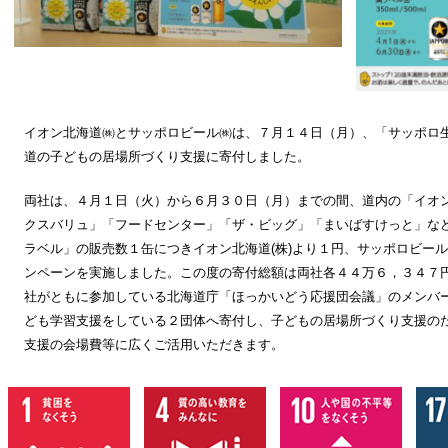
イオン北海道㈱とサッポロビール㈱は、７月１４日（月）、「サッポロ
道の子どもの居場所づくり支援に寄付しました。
両社は、４月１日（火）から６月３０日（月）までの間、道内の「イオ
クスバリュ」「フードセンター」「ザ・ビッグ」「まいばすけっと」な
ラベル」の販売数１缶につきイオン北海道(株)より１円、サッポロビール
ンペーンを実施しました。この度の寄付総額は両社各４４万６，３４７円
社がともに参加している北海道庁「ほっかいどう応援団会議」のメンバ
ども学習支援をしている２団体へ寄付し、子どもの居場所づくり支援の
支援の会場費等に広くご活用いただきます。