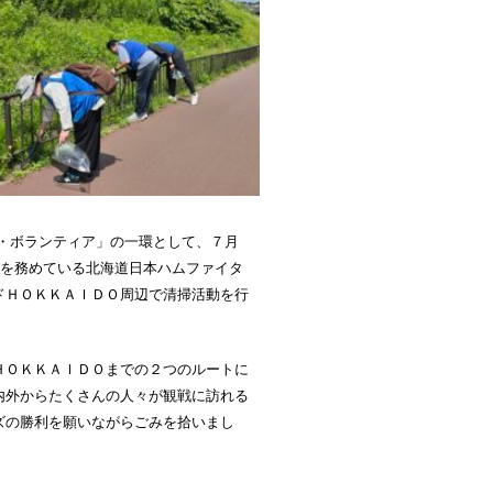
・ボランティア」の一環として、７月
Ｒを務めている北海道日本ハムファイタ
ドＨＯＫＫＡＩＤＯ周辺で清掃活動を行
ＨＯＫＫＡＩＤＯまでの２つのルートに
内外からたくさんの人々が観戦に訪れる
ズの勝利を願いながらごみを拾いまし