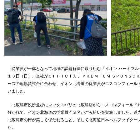
従業員が一体となって地域の課題解決に取り組む「イオン ハートフル
１３日（日）、当社がＯＦＦＩＣＩＡＬ ＰＲＥＭＩＵＭ ＳＰＯＮＳＯ
ーズの冠協賛試合に合わせ、イオン北海道の従業員がエスコンフィール
いました。
北広島市役所並びにマックスバリュ北広島店からエスコンフィールド
分かれて、イオン北海道の従業員４３名がごみ拾いを実施しました。道
北広島市の街が美しく保たれること、そして北海道日本ハムファイター
た。