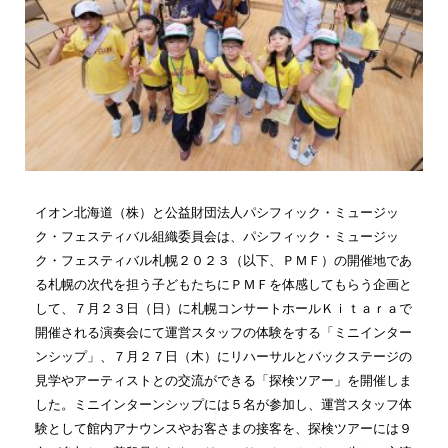
イオン北海道（株）と公益財団法人パシフィック・ミュージッ
ク・フェスティバル組織委員会は、パシフィック・ミュージッ
ク・フェスティバル札幌２０２３（以下、ＰＭＦ）の開催地であ
る札幌の次代を担う子どもたちにＰＭＦを体感してもらう企画と
して、７月２３日（日）に札幌コンサートホールＫｉｔａｒａで
開催される演奏会にて運営スタッフの体験をする「ミニインター
ンシップ」、７月２７日（木）にリハーサルとバックステージの
見学やアーティストとの交流ができる「探検ツアー」を開催しま
した。ミニインターンシップには５名が参加し、運営スタッフ体
験として館内アナウンスやお客さまの接客を、探検ツアーには９