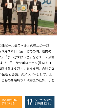
ロ生ビール黒ラベル」の売上の一部
ら６月３０日（金）までの間、道内の
グ」「まいばすけっと」など１６７店舗
より１円、サッポロビール
(
株
)
より１
は両社各３６万４，６４６円、合計７２
う応援団会議」のメンバーとして、北
子どもの居場所づくり支援のため、子ど