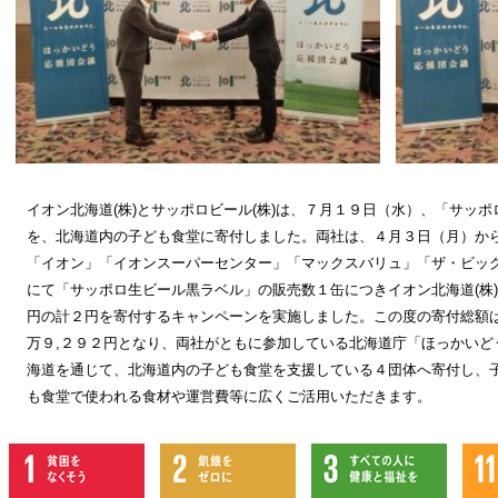
イオン北海道
(
株
)
とサッポロビール
(
株
)
は、７月１９日（水）、「サッポ
を、北海道内の子ども食堂に寄付しました。両社は、４月３日（月）か
「イオン」「イオンスーパーセンター」「マックスバリュ」「ザ・ビッ
にて「サッポロ生ビール黒ラベル」の販売数１缶につきイオン北海道
(
株
)
円の計２円を寄付するキャンペーンを実施しました。この度の寄付総額
万９
,
２９２円となり、両社がともに参加している北海道庁「ほっかいど
海道を通じて、北海道内の子ども食堂を支援している４団体へ寄付し、
も食堂で使われる食材や運営費等に広くご活用いただきます。