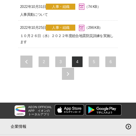
2022年10月31日
人事・組織
（74 KB）
人事異動について
2022年10月25日
人事・組織
（296 KB）
１０月２６日（水）２０２２年度総合地震防災訓練を実施し
ます
2
3
4
5
6
<
>
AEON OFFICIAL
APP
イオンの
トータルアプリ
企業情報