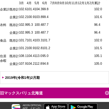
3月
4月
5月
6月
7月
8月
9月
10月
11月
12月
1月
2月
累計
102.6
101.4
104.3
99.8
102.0
企業計
既存計
102.2
100.9
103.8
99.4
101.6
企業計
102.9
95.3
100.4
87.7
96.4
衣料
既存計
102.9
95.3
100.4
87.7
96.4
企業計
101.7
101.4
103.3
101.7
102.0
食品
既存計
101.2
100.9
102.8
101.2
101.5
企業計
108.1
104.4
113.0
95.0
105.1
住居
既存計
余暇
107.9
104.2
112.8
94.8
105.0
企業計
2019年(令和1年)2月期
旧マックスバリュ北海道
AEON OFFICIAL
APP
イオンの