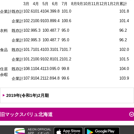
3月
4月
5月
6月
7月
8月
9月
10月
11月
12月
1月
2月
累計
102.6
101.4
104.3
99.8
101.0
101.8
企業計
既存計
102.2
100.9
103.8
99.4
100.6
101.4
企業計
102.9
95.3
100.4
87.7
95.0
96.2
衣料
既存計
102.9
95.3
100.4
87.7
95.0
96.2
企業計
101.7
101.4
103.3
101.7
101.7
102.0
食品
既存計
101.2
100.9
102.8
101.2
101.2
101.5
企業計
108.1
104.4
113.0
95.0
99.8
104.0
住居
既存計
余暇
107.9
104.2
112.8
94.8
99.6
103.9
企業計
2019年(令和1年)2月期
旧マックスバリュ北海道
AEON OFFICIAL
APP
イオンの