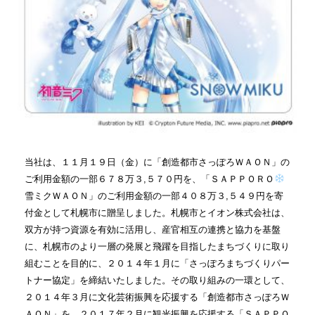
当社は、１１月１９日（金）に「創造都市さっぽろＷＡＯＮ」の
ご利用金額の一部６７８万３
,
５７０円を、「ＳＡＰＰＯＲＯ
雪ミクＷＡＯＮ」のご利用金額の一部４０８万３
,
５４９円を寄
付金として札幌市に贈呈しました。札幌市とイオン株式会社は、
双方が持つ資源を有効に活用し、産官相互の連携と協力を基盤
に、札幌市のより一層の発展と飛躍を目指したまちづくりに取り
組むことを目的に、２０１４年１月に「さっぽろまちづくりパー
トナー協定」を締結いたしました。その取り組みの一環として、
２０１４年３月に文化芸術振興を応援する「創造都市さっぽろＷ
ＡＯＮ」を、２０１７年２月に観光振興を応援する「ＳＡＰＰＯ