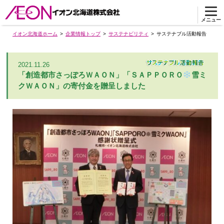
メニュー
イオン北海道ホーム
企業情報トップ
サステナビリティ
サステナブル活動報告
2021.11.26
「創造都市さっぽろＷＡＯＮ」「ＳＡＰＰＯＲＯ
雪ミ
クＷＡＯＮ」の寄付金を贈呈しました