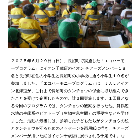
２０２５年６月２９日（日）、長沼町で実施した「エコハーモニ
ープログラム」にイオン千歳店のイオン チアーズメンバー１８
名と長沼町在住の小学生と長沼町の小学校に通う小学生１０名が
参加しました。「エコハーモニープログラム」は、ＪＡＬとイオ
ン北海道が、これまで長沼町のタンチョウの保全に取り組んでき
たことを受けて企画したもので、計３回実施します。１回目とな
る今回のプログラムでは、タンチョウの観察を行った他、舞鶴遊
水地の生態系やビオトープ（生物生息空間）の重要性などを学び
ました。活動の最後には、参加した子どもたちがタンチョウの絵
とタンチョウを守るためのメッセージを画用紙に描き、チアーズ
メンバーが描いた絵はイオン千歳店に展示される予定です。な