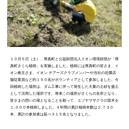
１０月５日（土）、厚真町と公益財団法人イオン環境財団が「厚
真町さくら植樹」を実施しました。植樹には厚真町の皆さま、イ
オン株主さま、イオン チアーズクラブメンバーや当社の近隣店
舗従業員など約１５０名がボランティアとして参加しました。今
回植樹した場所は、ダム工事に伴って発生した大量の土砂を盛土
として活用した場所です。将来この場所がさくらの名所となり、
皆さまの憩いの場となることを願って、エゾヤマザクラの苗木を
１
,
０００本植樹しました。４年間の累計植樹本数は２
,
７３０
本、累計の参加者は延べ３１５名となりました。