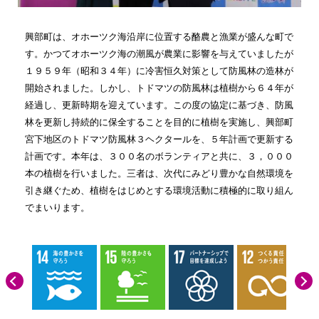
興部町は、オホーツク海沿岸に位置する酪農と漁業が盛んな町で
す。かつてオホーツク海の潮風が農業に影響を与えていましたが
１９５９年（昭和３４年）に冷害恒久対策として防風林の造林が
開始されました。しかし、トドマツの防風林は植樹から６４年が
経過し、更新時期を迎えています。この度の協定に基づき、防風
林を更新し持続的に保全することを目的に植樹を実施し、興部町
宮下地区のトドマツ防風林３ヘクタールを、５年計画で更新する
計画です。本年は、３００名のボランティアと共に、３，０００
本の植樹を行いました。三者は、次代にみどり豊かな自然環境を
引き継ぐため、植樹をはじめとする環境活動に積極的に取り組ん
でまいります。