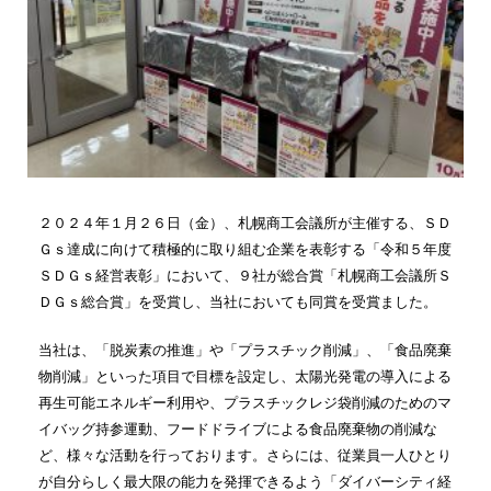
２０２４年１月２６日（金）、札幌商工会議所が主催する、ＳＤ
Ｇｓ達成に向けて積極的に取り組む企業を表彰する「令和５年度
ＳＤＧｓ経営表彰」において、９社が総合賞「札幌商工会議所Ｓ
ＤＧｓ総合賞」を受賞し、当社においても同賞を受賞ました。
当社は、「脱炭素の推進」や「プラスチック削減」、「食品廃棄
物削減」といった項目で目標を設定し、太陽光発電の導入による
再生可能エネルギー利用や、プラスチックレジ袋削減のためのマ
イバッグ持参運動、フードドライブによる食品廃棄物の削減な
ど、様々な活動を行っております。さらには、従業員一人ひとり
が自分らしく最大限の能力を発揮できるよう「ダイバーシティ経