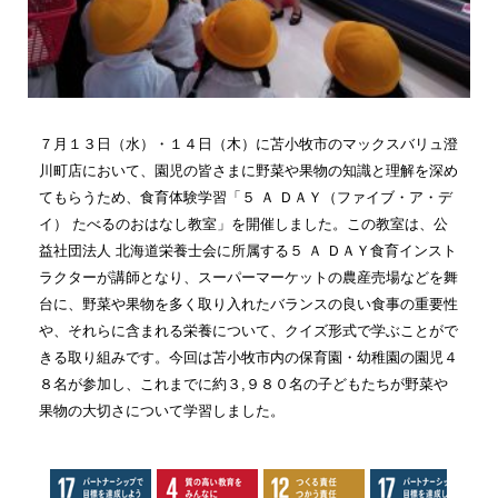
７月１３日（水）・１４日（木）に苫小牧市のマックスバリュ澄
川町店において、園児の皆さまに野菜や果物の知識と理解を深め
てもらうため、食育体験学習「５ Ａ ＤＡＹ（ファイブ・ア・デ
イ） たべるのおはなし教室」を開催しました。この教室は、公
益社団法人 北海道栄養士会に所属する５ Ａ ＤＡＹ食育インスト
ラクターが講師となり、スーパーマーケットの農産売場などを舞
台に、野菜や果物を多く取り入れたバランスの良い食事の重要性
や、それらに含まれる栄養について、クイズ形式で学ぶことがで
きる取り組みです。今回は苫小牧市内の保育園・幼稚園の園児４
８名が参加し、これまでに約３
,
９８０名の子どもたちが野菜や
果物の大切さについて学習しました。