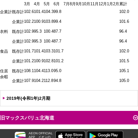
3月
4月
5月
6月
7月
8月
9月
10月
11月
12月
1月
2月
累計
102.6
101.4
104.3
99.8
102.0
企業計
既存計
102.2
100.9
103.8
99.4
101.6
企業計
102.9
95.3
100.4
87.7
96.4
衣料
既存計
102.9
95.3
100.4
87.7
96.4
企業計
101.7
101.4
103.3
101.7
102.0
食品
既存計
101.2
100.9
102.8
101.2
101.5
企業計
108.1
104.4
113.0
95.0
105.1
住居
既存計
余暇
107.9
104.2
112.8
94.8
105.0
企業計
2019年(令和1年)2月期
旧マックスバリュ北海道
AEON OFFICIAL
APP
イオンの