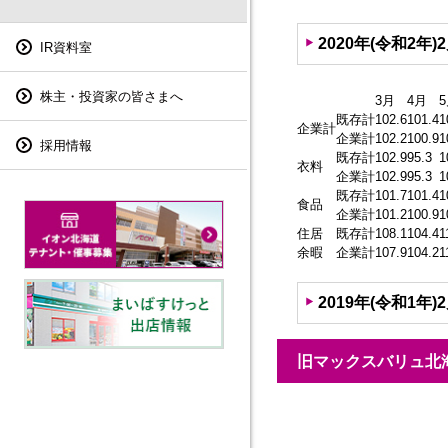
2020年(令和2年)
IR資料室
株主・投資家の皆さまへ
3月
4月
既存計
102.6
101.4
1
企業計
企業計
102.2
100.9
1
採用情報
既存計
102.9
95.3
1
衣料
企業計
102.9
95.3
1
既存計
101.7
101.4
1
食品
企業計
101.2
100.9
1
住居
既存計
108.1
104.4
1
余暇
企業計
107.9
104.2
1
2019年(令和1年)
旧マックスバリュ北