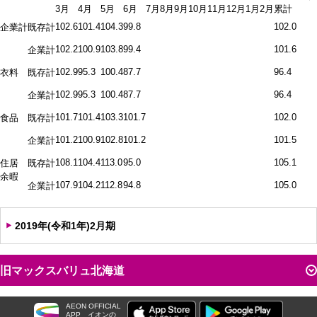
3月
4月
5月
6月
7月
8月
9月
10月
11月
12月
1月
2月
累計
102.6
101.4
104.3
99.8
102.0
企業計
既存計
102.2
100.9
103.8
99.4
101.6
企業計
102.9
95.3
100.4
87.7
96.4
衣料
既存計
102.9
95.3
100.4
87.7
96.4
企業計
101.7
101.4
103.3
101.7
102.0
食品
既存計
101.2
100.9
102.8
101.2
101.5
企業計
108.1
104.4
113.0
95.0
105.1
住居
既存計
余暇
107.9
104.2
112.8
94.8
105.0
企業計
2019年(令和1年)2月期
旧マックスバリュ北海道
AEON OFFICIAL
APP
イオンの