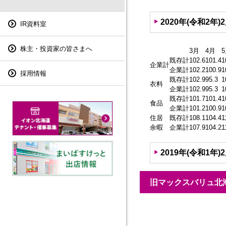
2020年(令和2年)
IR資料室
株主・投資家の皆さまへ
3月
4月
既存計
102.6
101.4
1
企業計
企業計
102.2
100.9
1
採用情報
既存計
102.9
95.3
1
衣料
企業計
102.9
95.3
1
既存計
101.7
101.4
1
食品
企業計
101.2
100.9
1
住居
既存計
108.1
104.4
1
余暇
企業計
107.9
104.2
1
2019年(令和1年)
旧マックスバリュ北