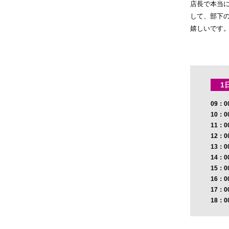
店長で本当
して、部下
嬉しいです
1
09：0
10：0
11：0
12：0
13：0
14：0
15：0
16：0
17：0
18：0