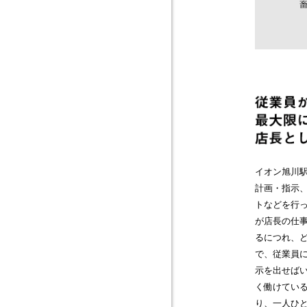
イオン旭川
計画・指示
トなどを行
が店長の仕
るにつれ、
で、従業員
示を出せば
く働けてい
り、一人ひ