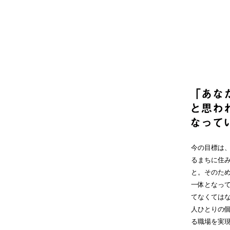
今の目標は
るまちに住
と。そのた
一体となっ
てなくては
人ひとりの
る職場を実