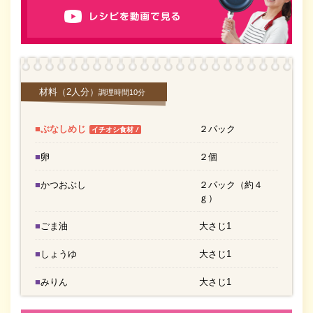
材料
（2人分）
調理時間10分
■ぶなしめじ
２パック
！
イチオシ食材
■卵
２個
■かつおぶし
２パック（約４
ｇ）
■ごま油
大さじ1
■しょうゆ
大さじ1
■みりん
大さじ1