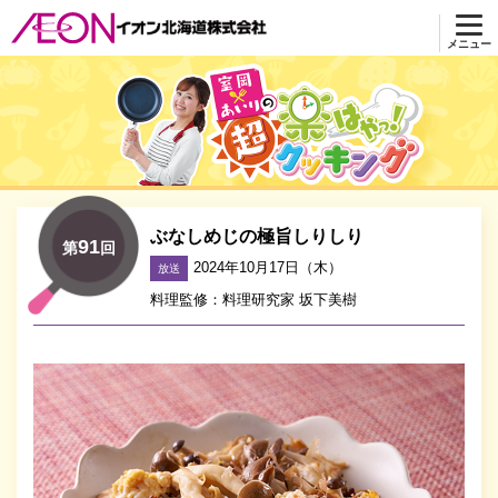
メニュー
超 楽はやっ！クッキング
ぶなしめじの極旨しりしり
91
第
回
2024年10月17日（木）
放送
料理監修：料理研究家 坂下美樹