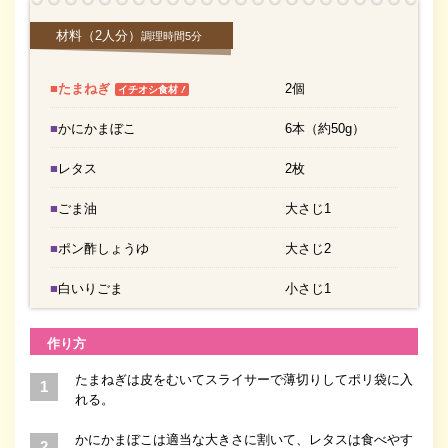
材料
（2人分）
調理時間5分
■たまねぎ
2個
！
イチオシ食材
■かにかまぼこ
6本（約50g）
■レタス
2枚
■ごま油
大さじ1
■ポン酢しょうゆ
大さじ2
■白いりごま
小さじ1
作り方
たまねぎは皮をむいてスライサーで薄切りしてポリ袋に入
れる。
かにかまぼこは適当な大きさに割いて、レタスは食べやす