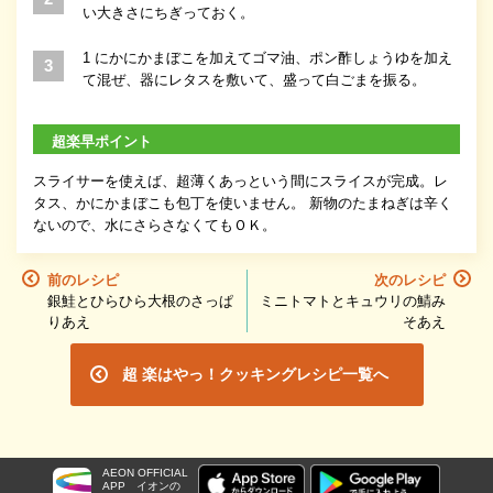
い大きさにちぎっておく。
1 にかにかまぼこを加えてゴマ油、ポン酢しょうゆを加え
て混ぜ、器にレタスを敷いて、盛って白ごまを振る。
超楽早ポイント
スライサーを使えば、超薄くあっという間にスライスが完成。レ
タス、かにかまぼこも包丁を使いません。 新物のたまねぎは辛く
ないので、水にさらさなくてもＯＫ。
前のレシピ
次のレシピ
銀鮭とひらひら大根のさっぱ
ミニトマトとキュウリの鯖み
りあえ
そあえ
超 楽はやっ！クッキングレシピ一覧へ
AEON OFFICIAL
APP
イオンの