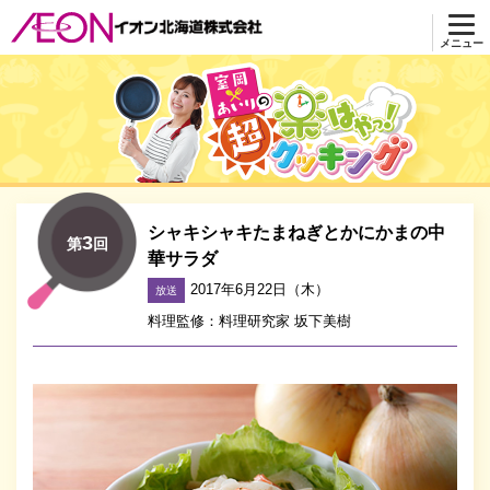
メニュー
超 楽はやっ！クッキング
シャキシャキたまねぎとかにかまの中
3
第
回
華サラダ
2017年6月22日（木）
放送
料理監修：料理研究家 坂下美樹