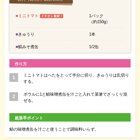
■ミニトマト
1パック
！
イチオシ食材
（約150g）
■きゅうり
1本
■鯖みそ煮缶
1/2缶
作り方
ミニトマトはへたをとって半分に切り、きゅうりは乱切り
する。
ボウルに1と鯖味噌煮缶を汁ごと入れて菜箸でざっくり混
ぜる。
超楽早ポイント
鯖の味噌煮缶を汁ごと使うことで調味料いらず。