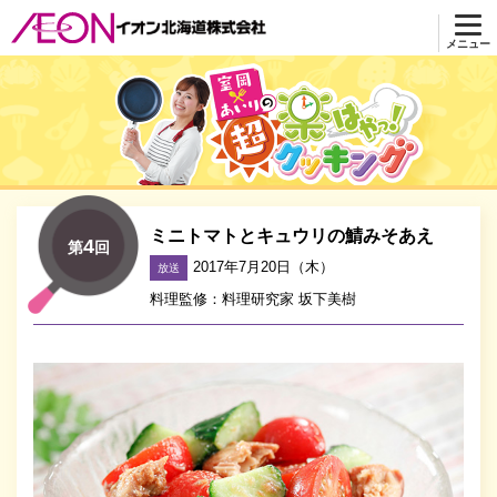
メニュー
超 楽はやっ！クッキング
ミニトマトとキュウリの鯖みそあえ
4
第
回
2017年7月20日（木）
放送
料理監修：料理研究家 坂下美樹