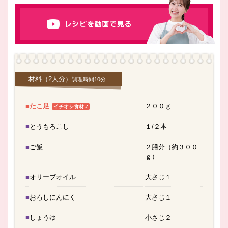
材料
（2人分）
調理時間10分
■たこ足
２００ｇ
！
イチオシ食材
■とうもろこし
１/２本
■ご飯
２膳分（約３００
ｇ）
■オリーブオイル
大さじ１
■おろしにんにく
大さじ１
■しょうゆ
小さじ２