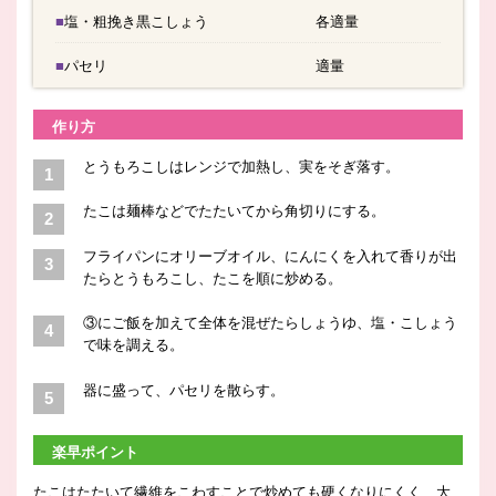
■塩・粗挽き黒こしょう
各適量
■パセリ
適量
作り方
とうもろこしはレンジで加熱し、実をそぎ落す。
たこは麺棒などでたたいてから角切りにする。
フライパンにオリーブオイル、にんにくを入れて香りが出
たらとうもろこし、たこを順に炒める。
③にご飯を加えて全体を混ぜたらしょうゆ、塩・こしょう
で味を調える。
器に盛って、パセリを散らす。
楽早ポイント
たこはたたいて繊維をこわすことで炒めても硬くなりにくく、大