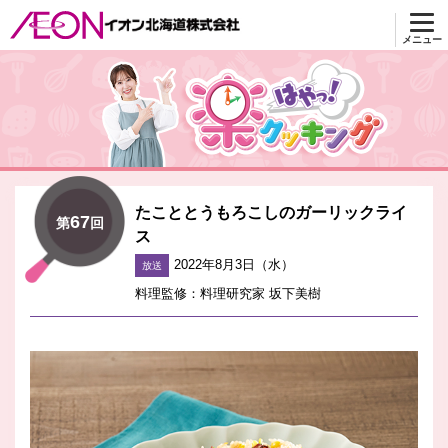
メニュー
楽はやっ！クッキング
たこととうもろこしのガーリックライ
67
第
回
ス
2022年8月3日（水）
放送
料理監修：料理研究家 坂下美樹