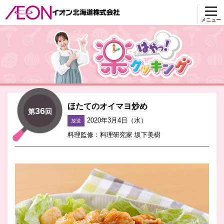
メニュー
楽はやっ！クッキング
ほたてのオイマヨ炒め
36
第
回
2020年3月4日（水）
放送
料理監修：料理研究家 坂下美樹