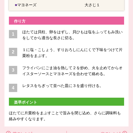
■マヨネーズ
大さじ１
作り方
ほたては貝柱、卵をはずし、貝ひもは塩をふってもみ洗い
をしてから適当な長さに切る。
１に塩・こしょう、すりおろしにんにくで下味をつけて片
栗粉をまぶす。
フライパンにごま油を熱して２を炒め、火を止めてからオ
イスターソースとマヨネーズを合わせて絡める。
レタスをちぎって並べた皿に３を盛り付ける。
楽早ポイント
ほたてに片栗粉をまぶすことで旨みを閉じ込め、さらに調味料も
絡みやすくなります。