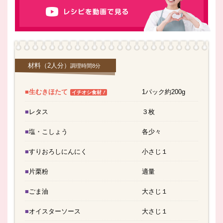
材料
（2人分）
調理時間8分
■生むきほたて
1パック約200g
！
イチオシ食材
■レタス
３枚
■塩・こしょう
各少々
■すりおろしにんにく
小さじ１
■片栗粉
適量
■ごま油
大さじ１
■オイスターソース
大さじ１