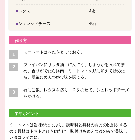
■レタス
4枚
■シュレッドチーズ
40g
作り方
ミニトマトはへたをとっておく。
フライパンにサラダ油、にんにく、しょうがを入れて炒
め、香りがでたら豚肉、ミニトマトを順に加えて炒めた
ら、最後にめんつゆで味を調える。
器にご飯、レタスを盛り、２をのせて、シュレッドチーズ
をかける。
楽早ポイント
ミニトマトは旨味がたっぷり。調味料と具材の両方の役割をする
ので具材はトマトとひき肉だけ、味付けもめんつゆのみで美味し
いタコライスに。