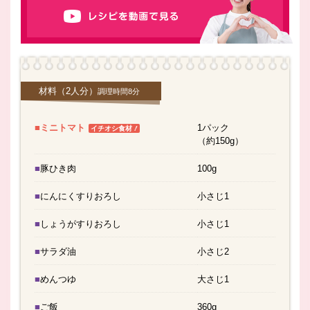
材料
（2人分）
調理時間8分
■ミニトマト
1パック
！
イチオシ食材
（約150g）
■豚ひき肉
100g
■にんにくすりおろし
小さじ1
■しょうがすりおろし
小さじ1
■サラダ油
小さじ2
■めんつゆ
大さじ1
■ご飯
360g