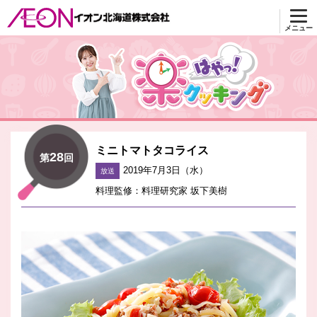
メニュー
楽はやっ！クッキング
ミニトマトタコライス
28
第
回
2019年7月3日（水）
放送
料理監修：料理研究家 坂下美樹