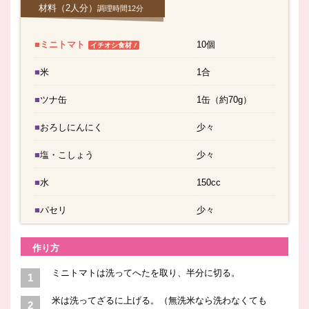
材料
（2人分）
調理時間12分
■ミニトマト
10個
！
イチオシ食材
■米
1合
■ツナ缶
1缶（約70g）
■おろしにんにく
少々
■塩・こしょう
少々
■水
150cc
■パセリ
少々
作り方
ミニトマトは洗ってへたを取り、半分に切る。
米は洗ってざるに上げる。（無洗米なら洗わなくても