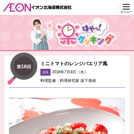
メニュー
楽はやっ！クッキング
ミニトマトのレンジパエリア風
16
第
回
2018年7月4日（水）
放送
料理監修：料理研究家 坂下美樹