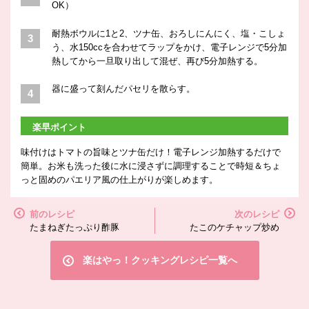
OK）
耐熱ボウルに1と2、ツナ缶、おろしにんにく、塩・こしょ
う、水150ccを合わせてラップをかけ、電子レンジで5分加
熱してから一旦取り出して混ぜ、再び5分加熱する。
器に盛って刻んだパセリを散らす。
楽早ポイント
味付けはトマトの旨味とツナ缶だけ！電子レンジ加熱するだけで
簡単。お米も洗った後に水に浸さずに調理することで時短＆ちょ
っと固めのパエリア風の仕上がりが楽しめます。
前のレシピ
次のレシピ
たまねぎたっぷり酢豚
たこのケチャップ炒め
楽はやっ！クッキングレシピ一覧へ