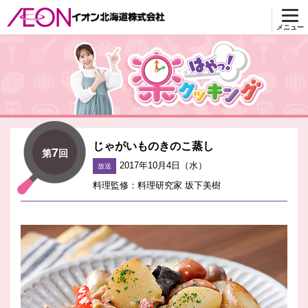
メニュー
楽はやっ！クッキング
じゃがいものきのこ蒸し
7
第
回
2017年10月4日（水）
放送
料理監修：料理研究家 坂下美樹