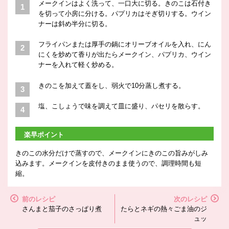
メークインはよく洗って、一口大に切る。きのこは石付き
を切って小房に分ける。パプリカはそぎ切りする。ウイン
ナーは斜め半分に切る。
フライパンまたは厚手の鍋にオリーブオイルを入れ、にん
にくを炒めて香りが出たらメークイン、パプリカ、ウイン
ナーを入れて軽く炒める。
きのこを加えて蓋をし、弱火で10分蒸し煮する。
塩、こしょうで味を調えて皿に盛り、パセリを散らす。
楽早ポイント
きのこの水分だけで蒸すので、メークインにきのこの旨みがしみ
込みます。メークインを皮付きのまま使うので、調理時間も短
縮。
前のレシピ
次のレシピ
さんまと茄子のさっぱり煮
たらとネギの熱々ごま油のジ
ュッ