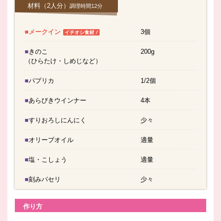
材料
（2人分）
調理時間12分
■メークイン
3個
！
イチオシ食材
■きのこ
200g
（ひらたけ・しめじなど）
■パプリカ
1/2個
■あらびきウインナー
4本
■すりおろしにんにく
少々
■オリーブオイル
適量
■塩・こしょう
適量
■刻みパセリ
少々
作り方