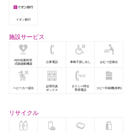
イオン銀行
施設サービス
AED自動対外
公衆電話
車椅子貸し出し
おむつ交換台
式除細動機器
証明写真
タクシー呼出
ベビーカー貸出
コピー印刷機(有料)
ボックス
専用電話
リサイクル