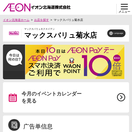
メニュー
イオン北海道ホーム
お店を探す
マックスバリュ菊水店
マックスバリュキクスイテン
マックスバリュ菊水店
Language
今月のイベントカレンダー
を見る
广告单信息