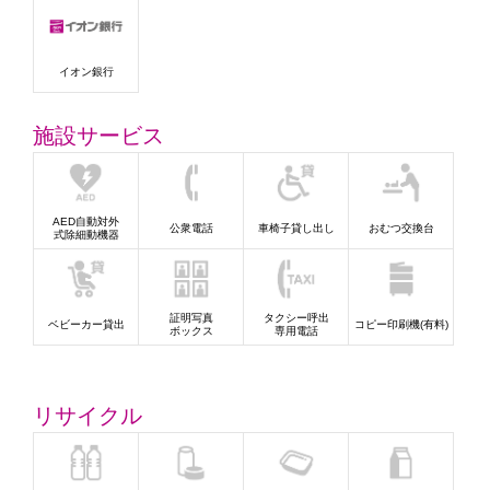
イオン銀行
施設サービス
AED自動対外
公衆電話
車椅子貸し出し
おむつ交換台
式除細動機器
証明写真
タクシー呼出
ベビーカー貸出
コピー印刷機(有料)
ボックス
専用電話
リサイクル