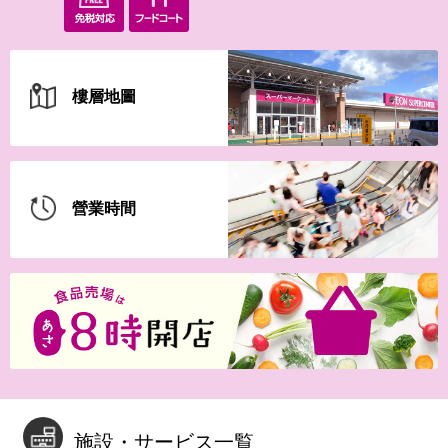
【iAEONアプリ】新規登録の
会員さま限定！
樓層地圖
7月30日(木)-8月30日(日）最
強王図鑑
營業時間
7月20日(月・祝)-8月15日(土)
【WEB専用】アレチャレ…
施設・サービス一覧