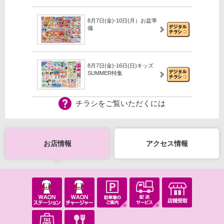
8月7日(金)-10日(月）お盆準
備
8月7日(金)-16日(日)キッズ
SUMMER特集
チラシをご覧いただくには
【iAEONアプリ】イオンのな
つやすみガッチャ！
お店情報
アクセス情報
8月6日(木)-31日(月）2027年
モデル ランドセル
8月1日(土)-16日(日）2026イ
オンの夏祭