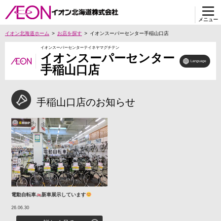
メニュー
イオン北海道ホーム
お店を探す
イオンスーパーセンター手稲山口店
イオンスーパーセンターテイネヤマグチテン
イオンスーパーセンター
Language
手稲山口店
手稲山口店のお知らせ
電動自転車
新車展示しています
26.06.30