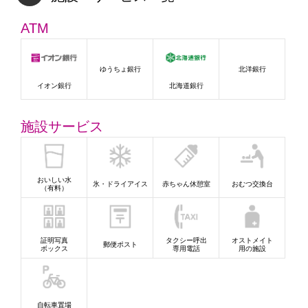
ATM
ゆうちょ銀行
北洋銀行
イオン銀行
北海道銀行
施設サービス
おいしい水
氷・ドライアイス
赤ちゃん休憩室
おむつ交換台
（有料）
証明写真
タクシー呼出
オストメイト
郵便ポスト
ボックス
専用電話
用の施設
自転車置場