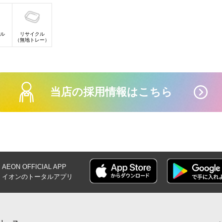
8月1日(土)-16日(
ンの夏
ル
リサイクル
）
（無地トレー）
当店の採用情報はこちら
【iAEONアプリ
員さま限
AEON OFFICIAL
APP
イオンの
トータルアプリ