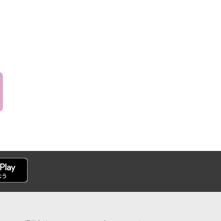
日）2026イオ
祭
】新規登録の会
定！