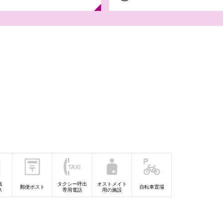
【iAEONアプリ
やすみガッ
8月6日(木)-31日(
デル ラン
真
タクシー呼出
オストメイト
郵便ポスト
自転車置場
ス
専用電話
用の施設