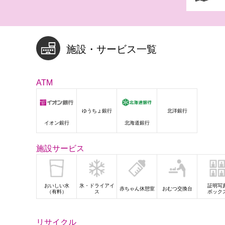
施設・サービス一覧
ATM
ゆうちょ銀行
北洋銀行
イオン銀行
北海道銀行
施設サービス
おいしい水
氷・ドライアイ
証明写
赤ちゃん休憩室
おむつ交換台
（有料）
ス
ボック
リサイクル