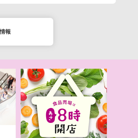
情報
(月）お盆準備
日(日)キッズ
R特集