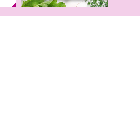
】イオンのなつ
チャ！
月）2027年モ
ドセル