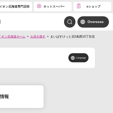
イオン北海道専門店街
ネットスーパー
eショップ
報
Overseas
イオン北海道ホーム
お店を探す
まいばすけっと北5条西10丁目店
Language
情報