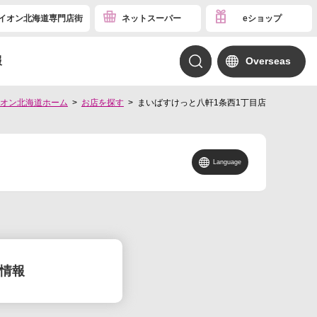
イオン北海道専門店街
ネットスーパー
eショップ
報
Overseas
オン北海道ホーム
お店を探す
まいばすけっと八軒1条西1丁目店
Language
情報