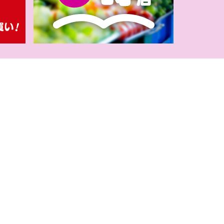
】新規登録の会
定！
レチャレ4