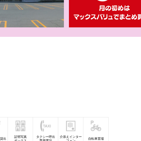
【iAEONアプリ
員さま限
【WEB専用】ア
証明写真
タクシー呼出
介添えインター
貸出
自転車置場
ボックス
専用電話
フォン