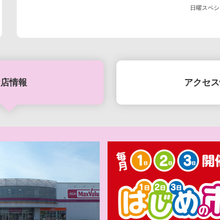
日曜スペシ
お店情報
アクセス
お盆準
【iAEONアプリ
やすみガッ