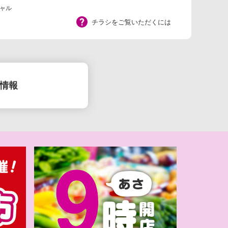
ャル
チラシをご覧いただくには
情報
備
】イオンのなつ
チャ！