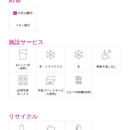
ATM
イオン銀行
施設サービス
おいしい水
氷・ドライアイス
氷
車椅子貸し出し
（有料）
証明写真
写真プリントサービ
コピー印刷機(有料)
ボックス
ス(有料)
リサイクル