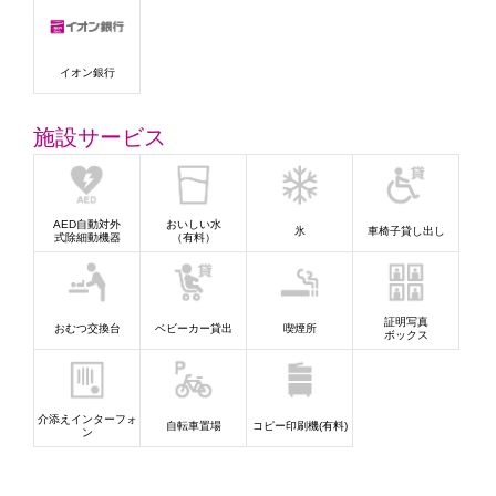
イオン銀行
施設サービス
AED自動対外
おいしい水
氷
車椅子貸し出し
式除細動機器
（有料）
証明写真
おむつ交換台
ベビーカー貸出
喫煙所
ボックス
介添えインターフォ
自転車置場
コピー印刷機(有料)
ン