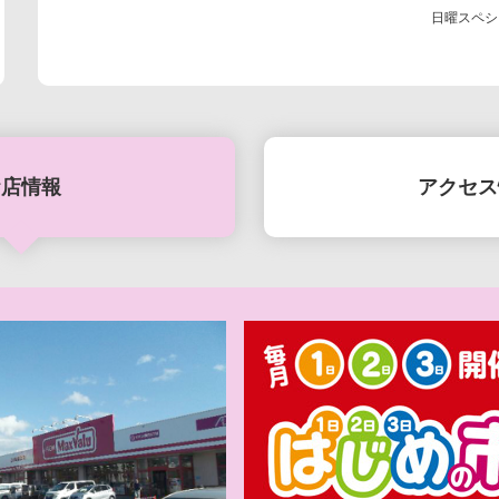
日曜スペシ
お店情報
アクセス
お盆準
【iAEONアプリ
やすみガッ