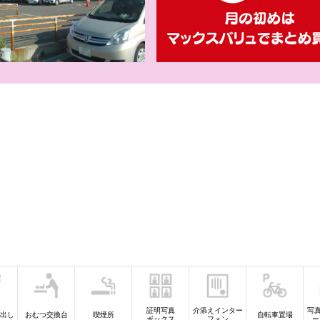
【iAEONアプリ
員さま限
【WEB専用】ア
証明写真
介添えインター
写
出し
おむつ交換台
喫煙所
自転車置場
ボックス
フォン
ー