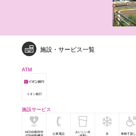
施設・サービス一覧
ATM
イオン銀行
施設サービス
AED自動対外
おいしい水
公衆電話
氷
車椅子貸し
式除細動機器
（有料）