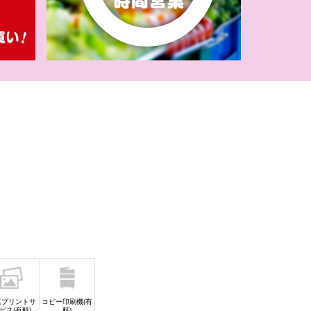
】新規登録の会
定！
レチャレ4
真プリントサ
コピー印刷機(有
ビス(有料)
料)