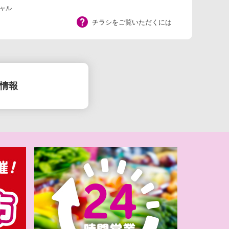
ャル
チラシをご覧いただくには
情報
備
】イオンのなつ
チャ！