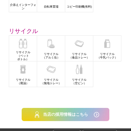
介添えインターフォ
自転車置場
コピー印刷機(有料)
ン
リサイクル
リサイクル
リサイクル
リサイクル
リサイクル
（ペット
（アルミ缶）
（食品トレー）
（牛乳パック）
ボトル）
リサイクル
リサイクル
リサイクル
（廃油）
（無地トレー）
（空ビン）
当店の採用情報はこちら