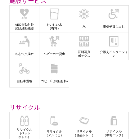
施設サービス
AED自動対外
おいしい水
氷
車椅子貸し出し
式除細動機器
（有料）
証明写真
介添えインターフォ
おむつ交換台
ベビーカー貸出
ボックス
ン
自転車置場
コピー印刷機(有料)
リサイクル
リサイクル
リサイクル
リサイクル
リサイクル
（ペット
（アルミ缶）
（食品トレー）
（牛乳パック）
ボトル）