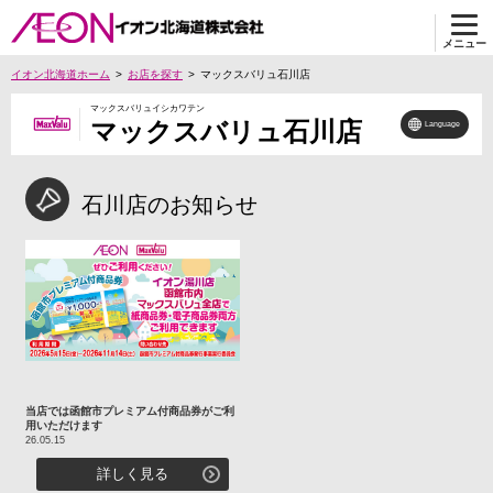
メニュー
イオン北海道ホーム
お店を探す
マックスバリュ石川店
マックスバリュイシカワテン
マックスバリュ石川店
Language
石川店のお知らせ
当店では函館市プレミアム付商品券がご利
用いただけます
26.05.15
詳しく見る