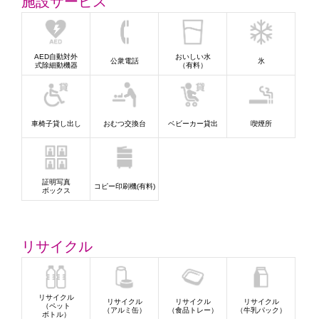
施設サービス
AED自動対外
おいしい水
公衆電話
氷
式除細動機器
（有料）
車椅子貸し出し
おむつ交換台
ベビーカー貸出
喫煙所
証明写真
コピー印刷機(有料)
ボックス
リサイクル
リサイクル
リサイクル
リサイクル
リサイクル
（ペット
（アルミ缶）
（食品トレー）
（牛乳パック）
ボトル）