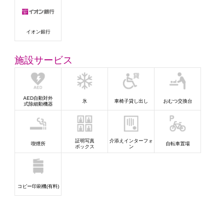
イオン銀行
施設サービス
AED自動対外
氷
車椅子貸し出し
おむつ交換台
式除細動機器
証明写真
介添えインターフォ
喫煙所
自転車置場
ボックス
ン
コピー印刷機(有料)