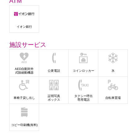
ATM
イオン銀行
施設サービス
AED自動対外
公衆電話
コインロッカー
氷
式除細動機器
証明写真
タクシー呼出
車椅子貸し出し
自転車置場
ボックス
専用電話
コピー印刷機(有料)