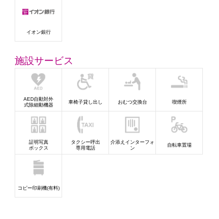
イオン銀行
施設サービス
AED自動対外
車椅子貸し出し
おむつ交換台
喫煙所
式除細動機器
証明写真
タクシー呼出
介添えインターフォ
自転車置場
ボックス
専用電話
ン
コピー印刷機(有料)