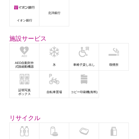
北洋銀行
イオン銀行
施設サービス
AED自動対外
氷
車椅子貸し出し
喫煙所
式除細動機器
証明写真
自転車置場
コピー印刷機(有料)
ボックス
リサイクル