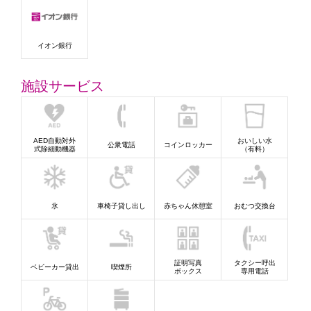
イオン銀行
施設サービス
AED自動対外
おいしい水
公衆電話
コインロッカー
式除細動機器
（有料）
氷
車椅子貸し出し
赤ちゃん休憩室
おむつ交換台
証明写真
タクシー呼出
ベビーカー貸出
喫煙所
ボックス
専用電話