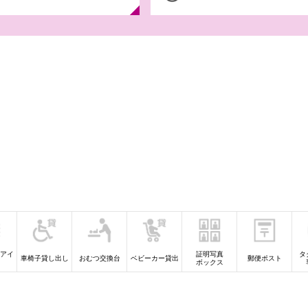
8月6日(木)-31日(
デル ラン
【iAEONアプリ
員さま限
アイ
証明写真
タ
車椅子貸し出し
おむつ交換台
ベビーカー貸出
郵便ポスト
ボックス