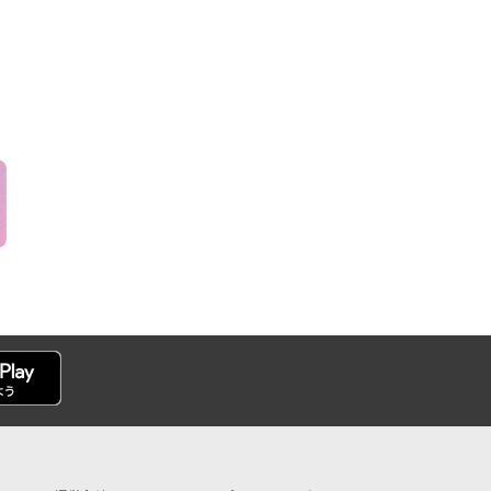
30日(日）最強
8月15日(土)
レチャレ…