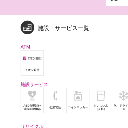
施設・サービス一覧
ATM
イオン銀行
施設サービス
AED自動対外
おいしい水
氷・ドライ
公衆電話
コインロッカー
式除細動機器
（有料）
ス
リサイクル