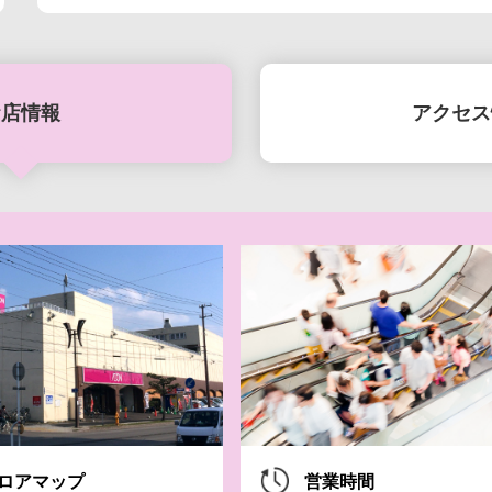
お店情報
アクセス
8月7日(金)-10日
【iAEONアプリ
やすみガッ
ロアマップ
営業時間