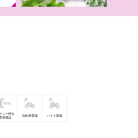
月）2027年モ
ドセル
】新規登録の会
定！
クシー呼出
自転車置場
バイク置場
専用電話