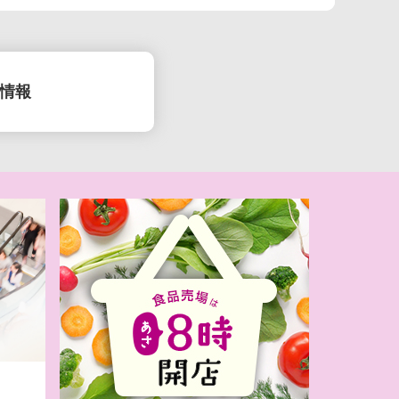
情報
(月）生鮮大市
】イオンのなつ
チャ！