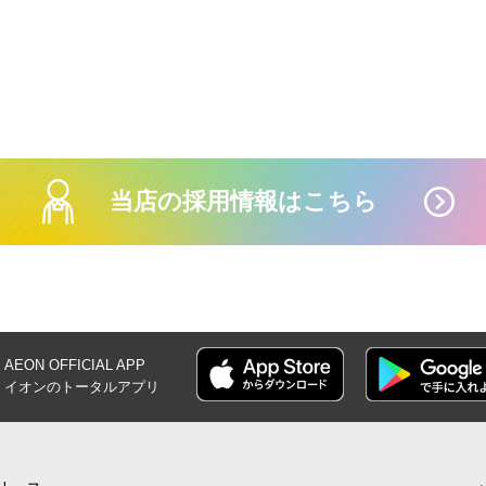
7月30日(木)-8月
王図鑑
当店の採用情報はこちら
7月20日(月・祝)-
【WEB専用】ア
AEON OFFICIAL
APP
イオンの
トータルアプリ