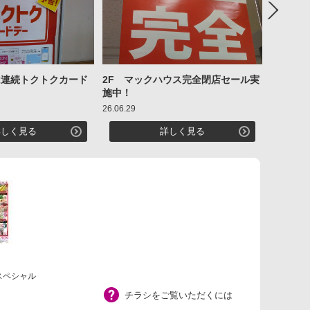
Next
日は連続トクトクカード
2F マックハウス完全閉店セール実
2026
施中！
券取扱中
26.06.29
26.05.30
詳しく見る
詳しく見る
曜スペシャル
チラシをご覧いただくには