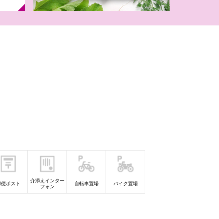
】イオンのなつ
チャ！
月）2027年モ
ドセル
介添えインター
郵便ポスト
自転車置場
バイク置場
フォン