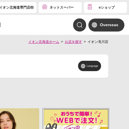
イオン北海道専門店街
ネットスーパー
eショップ
報
Overseas
イオン北海道ホーム
お店を探す
イオン滝川店
Language