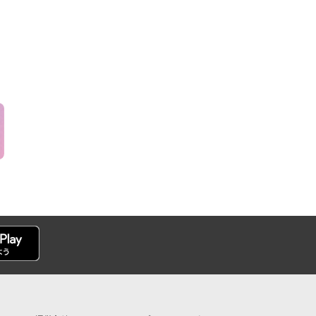
日）2026イオ
祭
】新規登録の会
定！