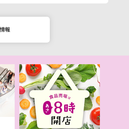
情報
(月）お盆準備
日(日)キッズ
R特集