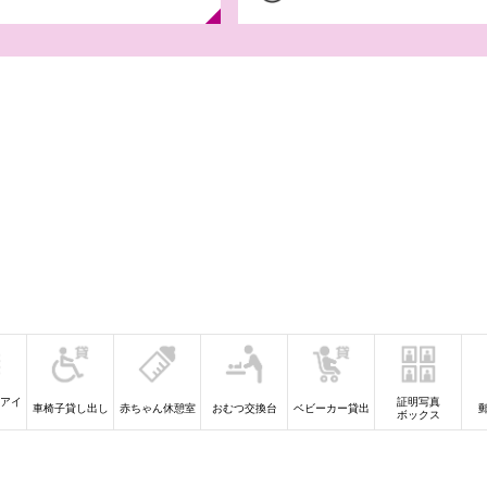
【iAEONアプリ
やすみガッ
8月6日(木)-31日(
デル ラン
アイ
証明写真
車椅子貸し出し
赤ちゃん休憩室
おむつ交換台
ベビーカー貸出
ボックス