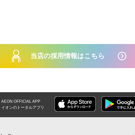
8月1日(土)-16日(
ンの夏
当店の採用情報はこちら
【iAEONアプリ
員さま限
AEON OFFICIAL
APP
イオンの
トータルアプリ