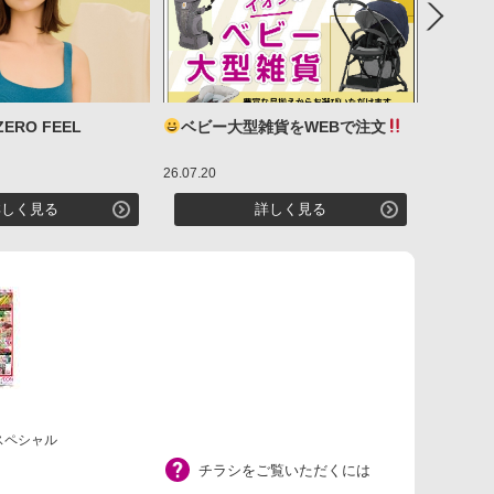
Next
ERO FEEL
ベビー大型雑貨をWEBで注文
H&
ア)の売
26.07.20
26.07.03
詳しく見る
詳しく見る
曜スペシャル
チラシをご覧いただくには